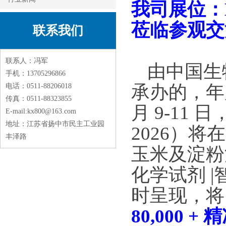
我司展位：
莅临参观交
联系我们
联系人：冯军
由中国生
手机：13705296866
承办的，
年
电话：0511-88206018
传真：0511-88323855
月
9-11
日
E-mail:kx800@163.com
地址：江苏省扬中市民主工业园
2026
）将在
丰泽路
玉米及淀粉
化学试剂
|
时呈现，将
80,000 +
精